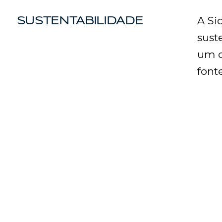
A Si
SUSTENTABILIDADE
sust
um c
font